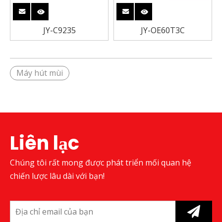
JY-C9235
JY-OE60T3C
Máy hút mùi
Liên lạc
Chúng tôi rất mong được phát triển mối quan hệ
chiến lược lâu dài với bạn!